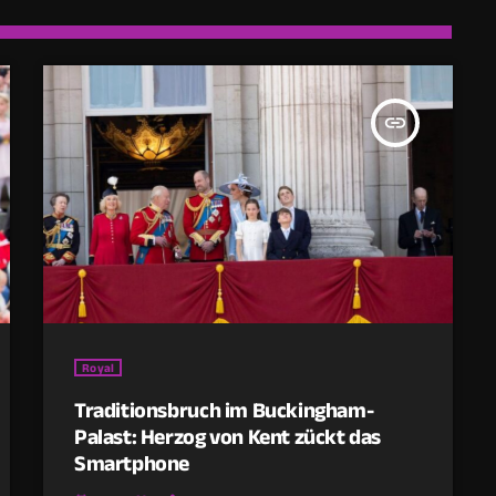
insert_link
Royal
Traditionsbruch im Buckingham-
Palast: Herzog von Kent zückt das
Smartphone