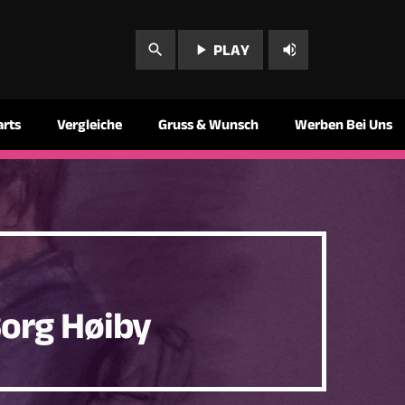
play_arrow
volume_up
search
PLAY
arts
Vergleiche
Gruss & Wunsch
Werben Bei Uns
Borg Høiby