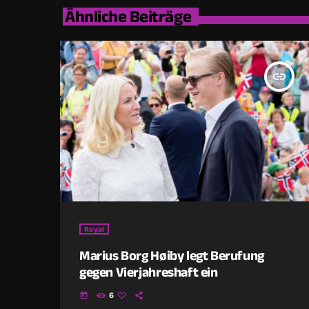
Ähnliche Beiträge
insert_link
Royal
Marius Borg Høiby legt Berufung
gegen Vierjahreshaft ein
6
today