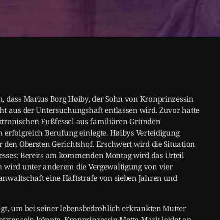
n, dass Marius Borg Høiby, der Sohn von Kronprinzessin
ht aus der Untersuchungshaft entlassen wird. Zuvor hatte
lektronischen Fußfessel aus familiären Gründen
 erfolgreich Berufung einlegte. Høibys Verteidigung
 den Obersten Gerichtshof. Erschwert wird die Situation
esses: Bereits am kommenden Montag wird das Urteil
m wird unter anderem die Vergewaltigung von vier
nwaltschaft eine Haftstrafe von sieben Jahren und
agt, um bei seiner lebensbedrohlich erkrankten Mutter
etzter sein könnte. Kronprinzessin Mette-Marit leidet an