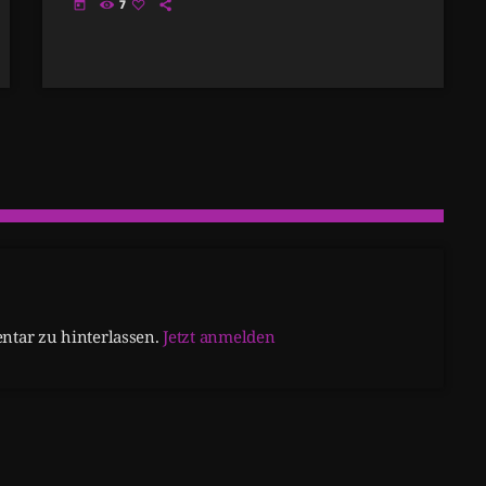
7
today
tar zu hinterlassen.
Jetzt anmelden