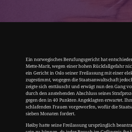
Ein norwegisches Berufungsgericht hat entschiede
Mette-Marit, wegen einer hohen Rückfallgefahr nic
ein Gericht in Oslo seiner Freilassung mit einer e
zugestimmt, wogegen die Staatsanwaltschaft jedoch
zeigte sich enttäuscht und erwägt nun den Gang vor
durch den anstehenden Abschluss seines Strafproz
gegen den in 40 Punkten Angeklagten erwartet. Ih
schlafenden Frauen vorgeworfen, wofür die Staatsa
sieben Monaten fordert.
Høiby hatte seine Freilassung ursprünglich beantr
sein zu können, da jeder Besuch im Gefängnis ihr l