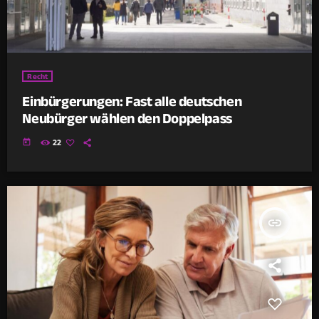
Recht
Einbürgerungen: Fast alle deutschen
Neubürger wählen den Doppelpass
today
22
insert_link