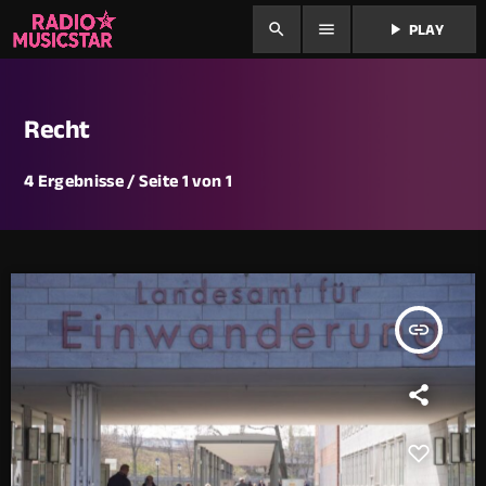
search
menu
play_arrow
PLAY
Recht
4 Ergebnisse / Seite 1 von 1
insert_link