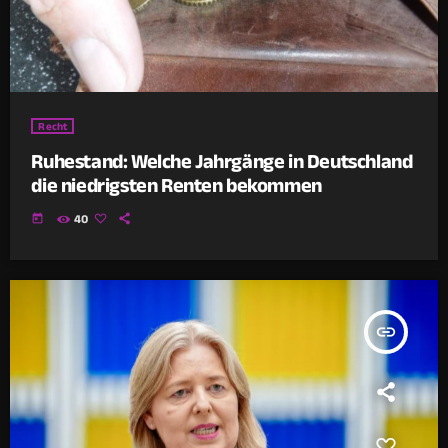
Recht
Ruhestand: Welche Jahrgänge in Deutschland
die niedrigsten Renten bekommen
today
40
insert_link