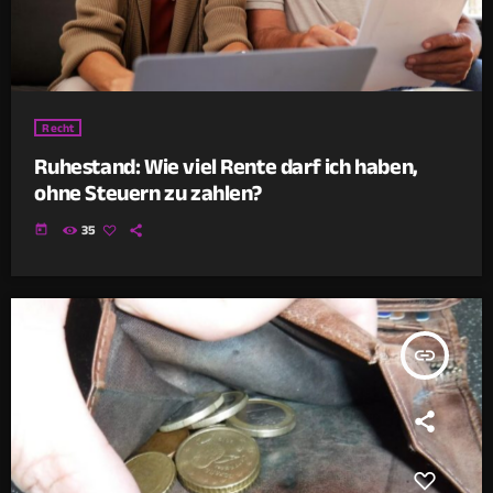
Recht
Ruhestand: Wie viel Rente darf ich haben,
ohne Steuern zu zahlen?
today
35
insert_link