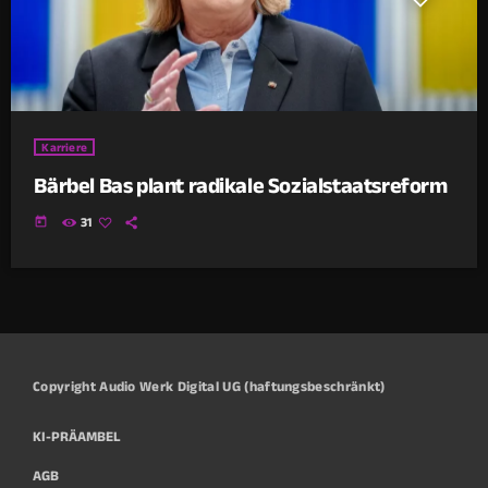
Karriere
Bärbel Bas plant radikale Sozialstaatsreform
today
31
Copyright Audio Werk Digital UG (haftungsbeschränkt)
KI-PRÄAMBEL
AGB