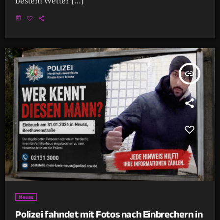
bestem Wetter […]
today
insert_link
Neuss
Polizei fahndet mit Fotos nach Einbrechern in