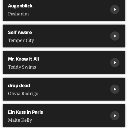
Augenblick
play_arrow
Pashanim
Self Aware
play_arrow
Temper City
Mr. Know It All
play_arrow
Teddy Swims
drop dead
play_arrow
Olivia Rodrigo
Ein Kuss in Paris
play_arrow
Maite Kelly