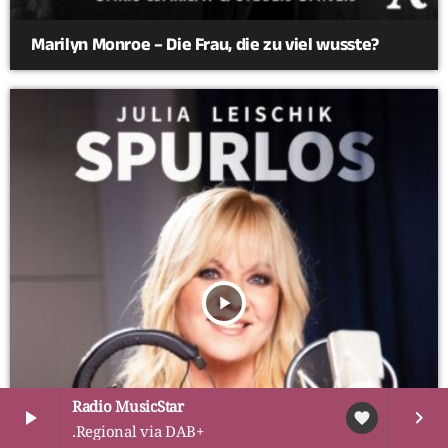
Marilyn Monroe – Die Frau, die zu viel wusste?
play_arrow
Radio MusicStar
play_arrow
keyboard_arrow_right
favorite
.Regional via DAB+