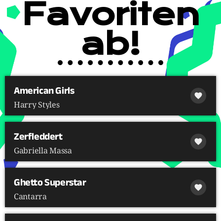
Favoriten
ab!
American Girls
favorite
Harry Styles
Zerfleddert
favorite
Gabriella Massa
Ghetto Superstar
favorite
Cantarra