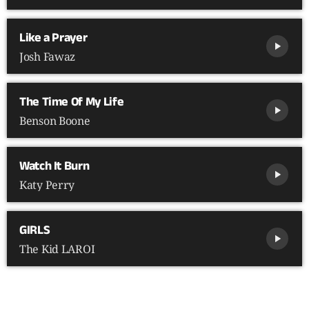
Like a Prayer
play_arrow
Josh Fawaz
The Time Of My Life
play_arrow
Benson Boone
Watch It Burn
play_arrow
Katy Perry
GIRLS
play_arrow
The Kid LAROI