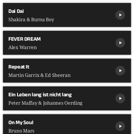
Dai Dai
play_arrow
Shakira & Burna Boy
FEVER DREAM
play_arrow
Alex Warren
Repeat It
play_arrow
Martin Garrix & Ed Sheeran
Ein Leben lang ist nicht lang
play_arrow
Peter Maffay & Johannes Oerding
On My Soul
play_arrow
Bruno Mars