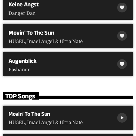
Keine Angst
favorite
Danger Dan
Movin' To The Sun
favorite
HUGEL, Imael Angel & Ultra Naté
Augenblick
favorite
Pashanim
TOP Songs
Movin' To The Sun
play_arrow
HUGEL, Imael Angel & Ultra Naté