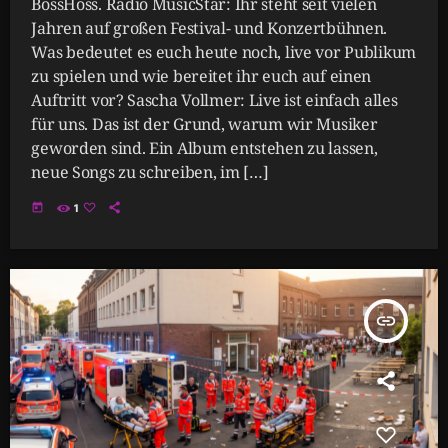
BossHoss. Radio MusicStar: Ihr steht seit vielen
Jahren auf großen Festival- und Konzertbühnen.
Was bedeutet es euch heute noch, live vor Publikum
zu spielen und wie bereitet ihr euch auf einen
Auftritt vor? Sascha Vollmer: Live ist einfach alles
für uns. Das ist der Grund, warum wir Musiker
geworden sind. Ein Album entstehen zu lassen,
neue Songs zu schreiben, im […]
today
1
insert_link