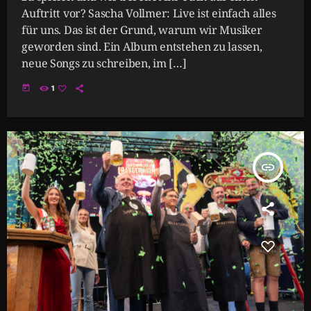
Auftritt vor? Sascha Vollmer: Live ist einfach alles
für uns. Das ist der Grund, warum wir Musiker
geworden sind. Ein Album entstehen zu lassen,
neue Songs zu schreiben, im […]
today
1
insert_link