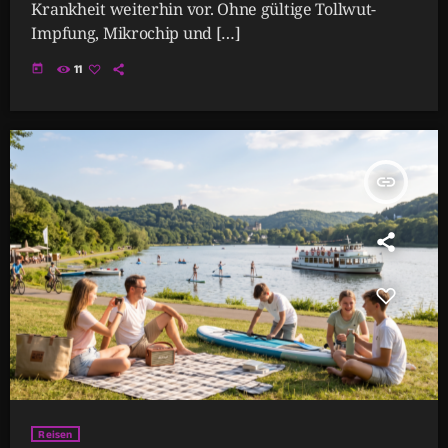
Krankheit weiterhin vor. Ohne gültige Tollwut-
Impfung, Mikrochip und […]
today
11
insert_link
Reisen