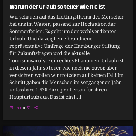
Warum der Urlaub so teuer wie nie ist
Wir schauen auf das Lieblingsthema der Menschen
bei uns im Westen, passend zur Hochsaison der
Sommerferien: Es geht um den wohlverdienten
Urlaub! Und da zeigt eine brandneue,
repräsentative Umfrage der Hamburger Stiftung
für Zukunftsfragen und die aktuelle
Tourismusanalyse ein echtes Phänomen: Urlaub ist
in diesem Jahr so teuer wie noch nie zuvor, aber
verzichten wollen wir trotzdem auf keinen Fall! Im
Schnitt gaben die Menschen im vergangenen Jahr
unfassbare 1.636 Euro pro Person für ihren
Haupturlaub aus. Das ist ein […]
today
11