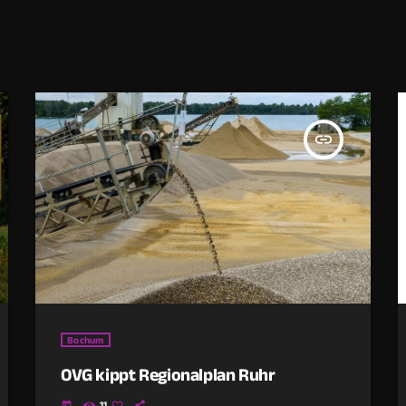
insert_link
Bochum
OVG kippt Regionalplan Ruhr
11
today