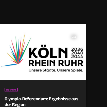
insert_link
Bochum
Olympia-Referendum: Ergebnisse aus
der Region