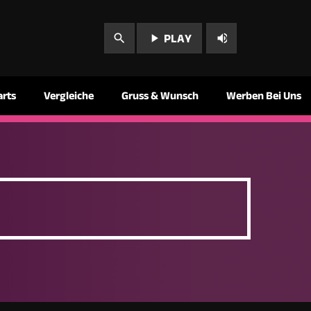
play_arrow
volume_up
search
PLAY
arts
Vergleiche
Gruss & Wunsch
Werben Bei Uns