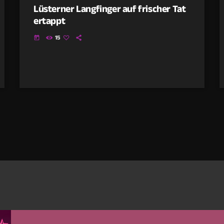
Lüsterner Langfinger auf frischer Tat
ertappt
15
today