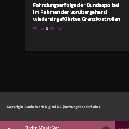
Fahndungserfolge der Bundespolizei
im Rahmen der vorübergehend
wiedereingeführten Grenzkontrollen
16
today
Copyright Audio Werk Digital UG (haftungsbeschränkt)
Radio MusicStar