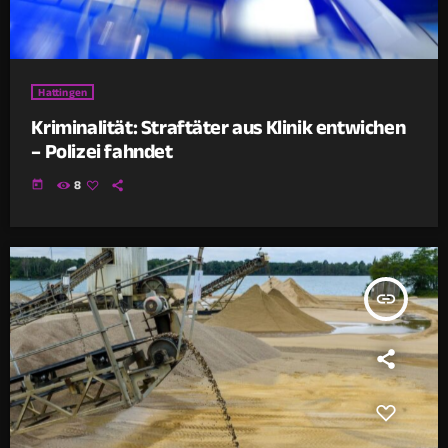
Hattingen
Kriminalität: Straftäter aus Klinik entwichen
– Polizei fahndet
today
8
insert_link