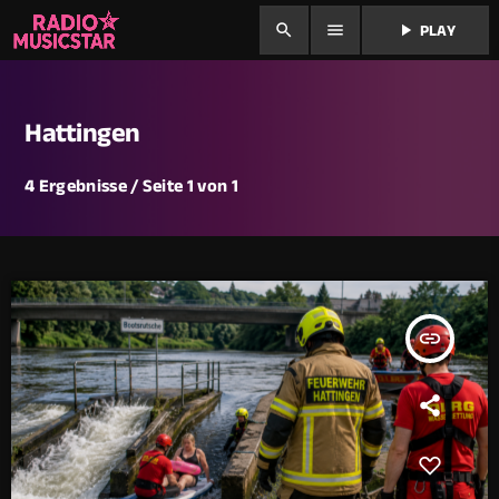
search
menu
play_arrow
PLAY
Hattingen
4 Ergebnisse / Seite 1 von 1
insert_link