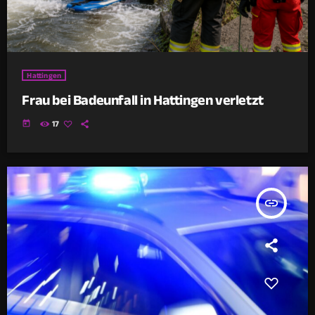
Hattingen
Frau bei Badeunfall in Hattingen verletzt
today
17
insert_link