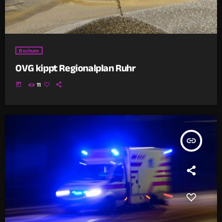
Bochum
OVG kippt Regionalplan Ruhr
today
11
insert_link