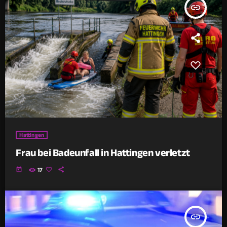
insert_link
Hattingen
Frau bei Badeunfall in Hattingen verletzt
today
17
insert_link