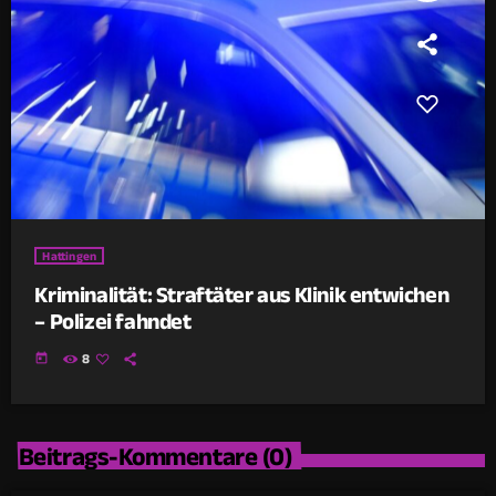
Hattingen
Kriminalität: Straftäter aus Klinik entwichen
– Polizei fahndet
today
8
Beitrags-Kommentare (0)