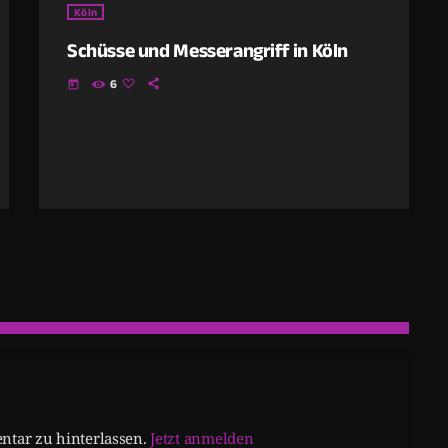
Köln
Schüsse und Messerangriff in Köln
6
today
tar zu hinterlassen.
Jetzt anmelden