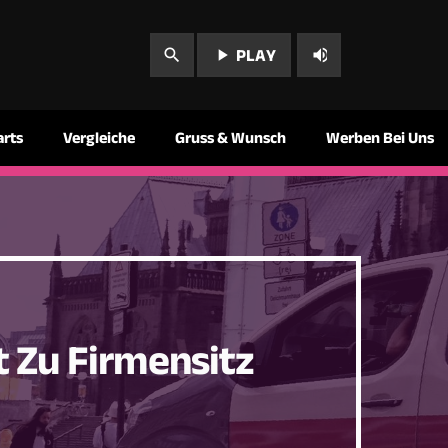
play_arrow
volume_up
search
PLAY
arts
Vergleiche
Gruss & Wunsch
Werben Bei Uns
t Zu Firmensitz