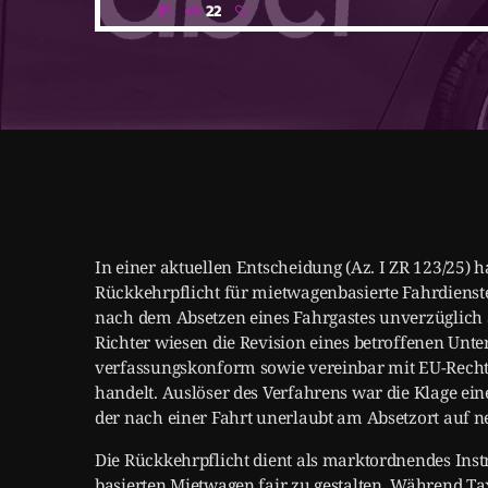
22
today
In einer aktuellen Entscheidung (Az. I ZR 123/25) h
Rückkehrpflicht für mietwagenbasierte Fahrdienst
nach dem Absetzen eines Fahrgastes unverzüglich a
Richter wiesen die Revision eines betroffenen Unt
verfassungskonform sowie vereinbar mit EU-Recht 
handelt. Auslöser des Verfahrens war die Klage ei
der nach einer Fahrt unerlaubt am Absetzort auf ne
Die Rückkehrpflicht dient als marktordnendes In
basierten Mietwagen fair zu gestalten. Während Tax