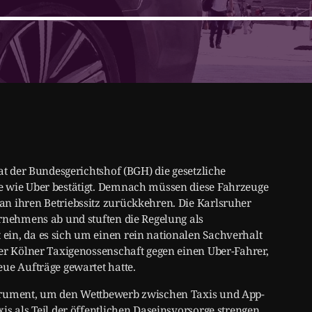
at der Bundesgerichtshof (BGH) die gesetzliche
e wie Uber bestätigt. Demnach müssen diese Fahrzeuge
n ihren Betriebssitz zurückkehren. Die Karlsruher
ernehmens ab und stuften die Regelung als
ein, da es sich um einen rein nationalen Sachverhalt
ner Kölner Taxigenossenschaft gegen einen Uber-Fahrer,
ue Aufträge gewartet hatte.
strument, um den Wettbewerb zwischen Taxis und App-
is als Teil der öffentlichen Daseinsvorsorge strengen