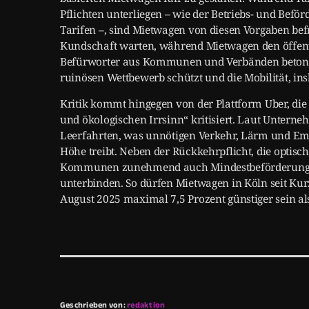
Pflichten unterliegen – wie der Betriebs- und Befö
Tarifen –, sind Mietwagen von diesen Vorgaben befr
Kundschaft warten, während Mietwagen den öffent
Befürworter aus Kommunen und Verbänden betonen
ruinösen Wettbewerb schützt und die Mobilität, in
Kritik kommt hingegen von der Plattform Uber, di
und ökologischen Irrsinn“ kritisiert. Laut Unterne
Leerfahrten, was unnötigen Verkehr, Lärm und Emis
Höhe treibt. Neben der Rückkehrpflicht, die optis
Kommunen zunehmend auch Mindestbeförderungse
unterbinden. So dürfen Mietwagen in Köln seit Kur
August 2025 maximal 7,5 Prozent günstiger sein als
Geschrieben von:
redaktion