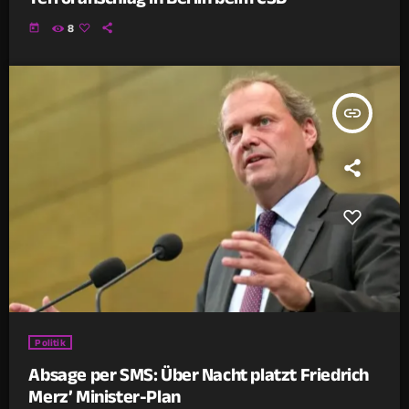
today
8
insert_link
Politik
Absage per SMS: Über Nacht platzt Friedrich
Merz’ Minister-Plan