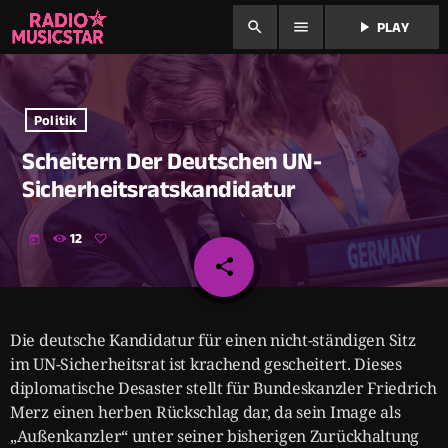
search
menu
play_arrow
PLAY
Politik
Scheitern Der Deutschen UN-
Sicherheitsratskandidatur
12
today
share
email
Die deutsche Kandidatur für einen nicht-ständigen Sitz
im UN-Sicherheitsrat ist krachend gescheitert. Dieses
diplomatische Desaster stellt für Bundeskanzler Friedrich
Merz einen herben Rückschlag dar, da sein Image als
„Außenkanzler“ unter seiner bisherigen Zurückhaltung