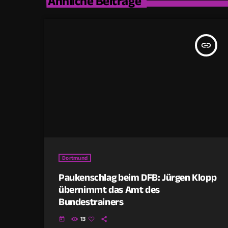
Ähnliche Beiträge
insert_link
Dortmund
Paukenschlag beim DFB: Jürgen Klopp
übernimmt das Amt des
Bundestrainers
13
today