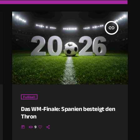
insert_link
Fußball
Das WM-Finale: Spanien besteigt den
Thron
9
today