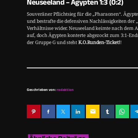
Neuseeland – Ägypten 1:3 (0:2)
Souveräner Pflichtsieg für die „Pharaonen“. Ägypte
und bestrafte die defensiven Nachlässigkeiten der „A
Verhältnisse wider. Neuseeland keimte nach dem 
auf, doch Ägypten konterte abgezockt zum 3:1-End
der Gruppe G und steht
K.O.Runden-Ticket!
!
Geschrieben von:
redaktion
email