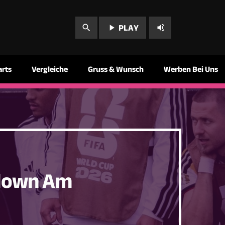
play_arrow
volume_up
search
PLAY
arts
Vergleiche
Gruss & Wunsch
Werben Bei Uns
wdown Am