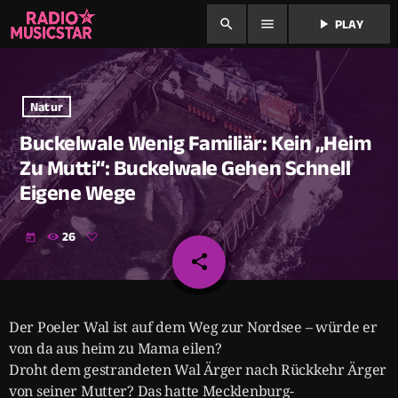
search
menu
play_arrow
PLAY
Natur
Buckelwale Wenig Familiär: Kein „Heim
Zu Mutti“: Buckelwale Gehen Schnell
Eigene Wege
26
today
share
email
Der Poeler Wal ist auf dem Weg zur Nordsee – würde er
von da aus heim zu Mama eilen?
Droht dem gestrandeten Wal Ärger nach Rückkehr Ärger
von seiner Mutter? Das hatte Mecklenburg-