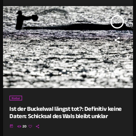
insert_link
Natur
Ist der Buckelwal längst tot?: Definitiv keine
Daten: Schicksal des Wals bleibt unklar
today
20