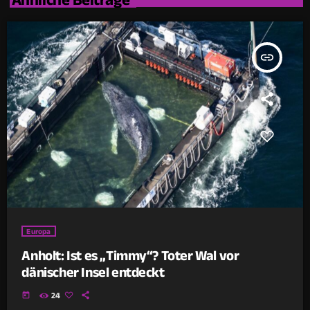
insert_link
Europa
Anholt: Ist es „Timmy“? Toter Wal vor
dänischer Insel entdeckt
today
24