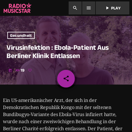
search
menu
play_arrow
PLAY
Gesundheit
Virusinfektion : Ebola-Patient Aus
Berliner Klinik Entlassen
19
today
share
email
Ein US-amerikanischer Arzt, der sich in der
Demokratischen Republik Kongo mit der seltenen
Bundibugyo-Variante des Ebola-Virus infiziert hatte,
wurde nach einer zweiwöchigen Behandlung in der
Berliner Charité erfolgreich entlassen. Der Patient, der