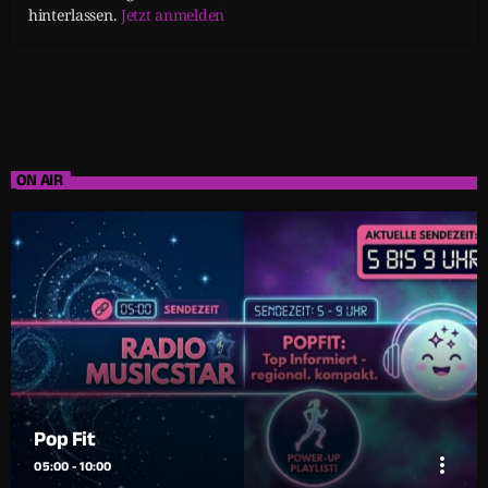
hinterlassen.
Jetzt anmelden
ON AIR
Pop Fit
more_vert
05:00 - 10:00