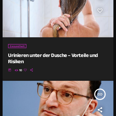
Gesundheit
Urinieren unter der Dusche – Vorteile und
Risiken
today
10
insert_link