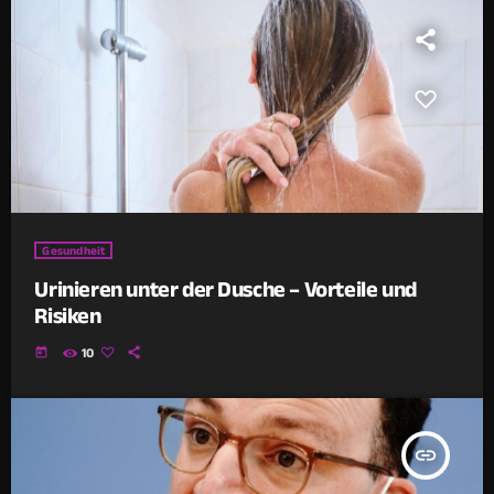
Gesundheit
Urinieren unter der Dusche – Vorteile und
Risiken
today
10
insert_link