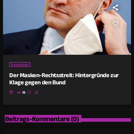
Gesundheit
Der Masken-Rechtsstreit: Hintergründe zur
Klage gegen den Bund
today
18
Beitrags-Kommentare (0)