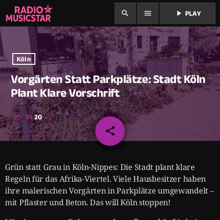
search
menu
play_arrow
PLAY
Köln
Vorgärten Statt Parkplätze: Stadt Köln
Plant Klare Vorschrift
20
today
share
email
Grün statt Grau in Köln-Nippes: Die Stadt plant klare
Regeln für das Afrika-Viertel. Viele Hausbesitzer haben
ihre malerischen Vorgärten in Parkplätze umgewandelt –
mit Pflaster und Beton. Das will Köln stoppen!