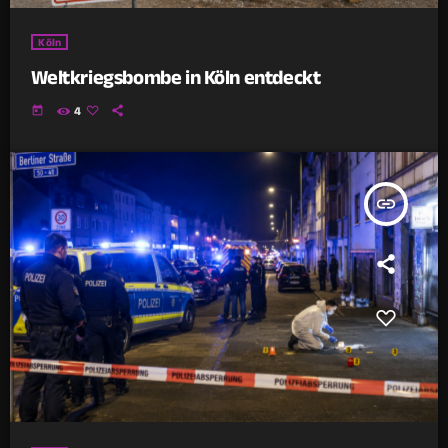
Köln
Weltkriegsbombe in Köln entdeckt
today
4
insert_link