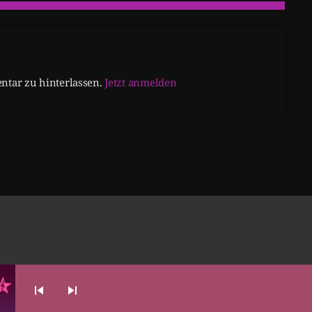
tar zu hinterlassen.
Jetzt anmelden
skip_previous
skip_next