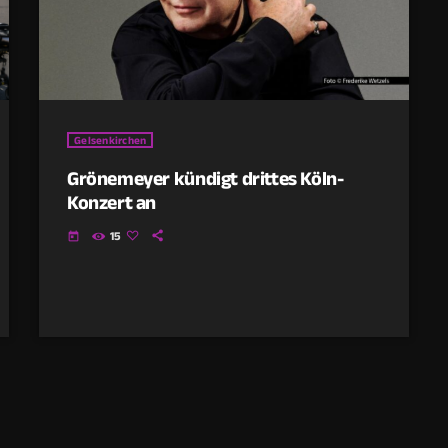
Gelsenkirchen
Grönemeyer kündigt drittes Köln-
Konzert an
15
today