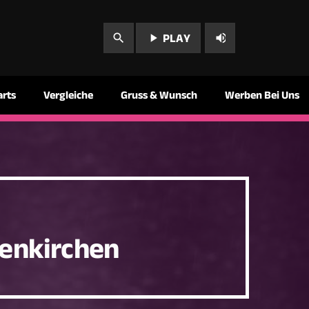
play_arrow
volume_up
search
PLAY
arts
Vergleiche
Gruss & Wunsch
Werben Bei Uns
senkirchen