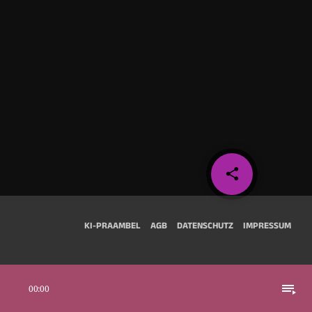
share
email
KI-PRÄAMBEL
AGB
DATENSCHUTZ
IMPRESSUM
playlist_play
00:00