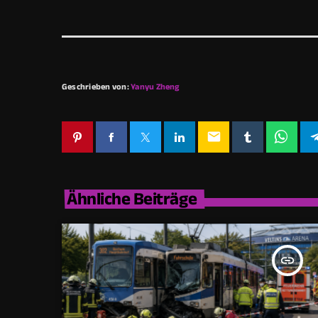
Geschrieben von:
Yanyu Zheng
email
Ähnliche Beiträge
insert_link