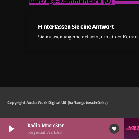
Beitrags-Kommentare (0)
Hinterlassen Sie eine Antwort
Sie müssen angemeldet sein, um einen Kommen
Copyright Audio Werk Digital UG (haftungsbeschränkt)
Radio MusicStar
play_arrow
favorite
.Regional Via DAB+