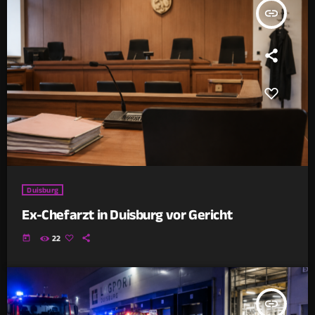
insert_link
Duisburg
Ex-Chefarzt in Duisburg vor Gericht
today
22
insert_link