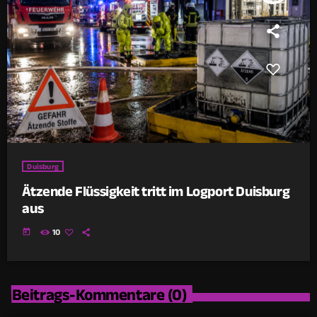
Duisburg
Ätzende Flüssigkeit tritt im Logport Duisburg
aus
today
10
Beitrags-Kommentare (0)