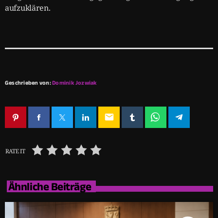
aufzuklären.
Geschrieben von:
Dominik Jozwiak
email
RATE IT
Ähnliche Beiträge