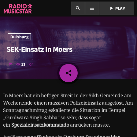
search
menu
play_arrow
PLAY
Duisburg
SEK-Einsatz In Moers
21
today
share
email
In Moers hat ein heftiger Streit in der Sikh-Gemeinde am
Wochenende einen massiven Polizeieinsatz ausgelöst. Am
Sonntagnachmittag eskalierte die Situation im Tempel
„Gurdwara Singh Sabha“ so sehr, dass sogar
ein
Spezialeinsatzkommando
anrücken musste.
Auslöser war offenbar ein Streit um Spendengelder