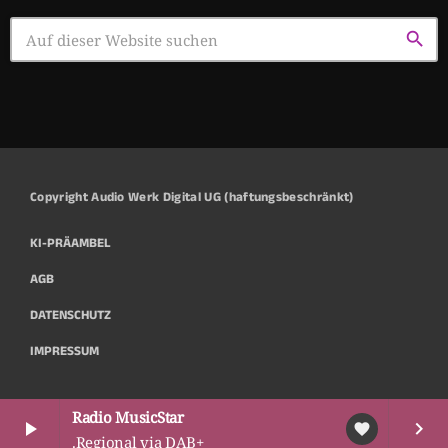
search
Copyright Audio Werk Digital UG (haftungsbeschränkt)
KI-PRÄAMBEL
AGB
DATENSCHUTZ
IMPRESSUM
Radio MusicStar
play_arrow
keyboard_arrow_right
favorite
.Regional via DAB+