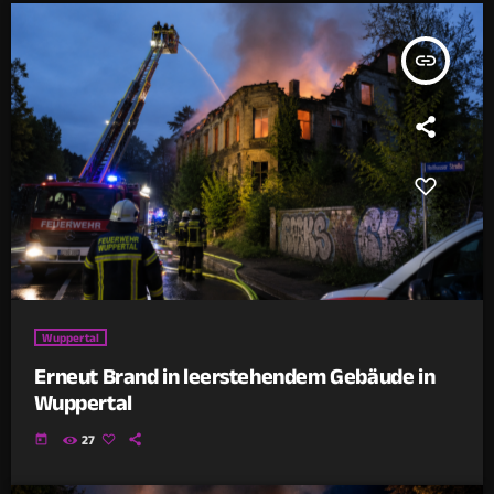
insert_link
Wuppertal
Erneut Brand in leerstehendem Gebäude in
Wuppertal
today
27