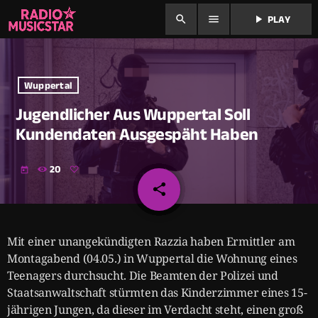
search
menu
play_arrow
PLAY
Wuppertal
Jugendlicher Aus Wuppertal Soll
Kundendaten Ausgespäht Haben
20
today
share
email
Mit einer unangekündigten Razzia haben Ermittler am
Montagabend (04.05.) in Wuppertal die Wohnung eines
Teenagers durchsucht. Die Beamten der Polizei und
Staatsanwaltschaft stürmten das Kinderzimmer eines 15-
jährigen Jungen, da dieser im Verdacht steht, einen groß