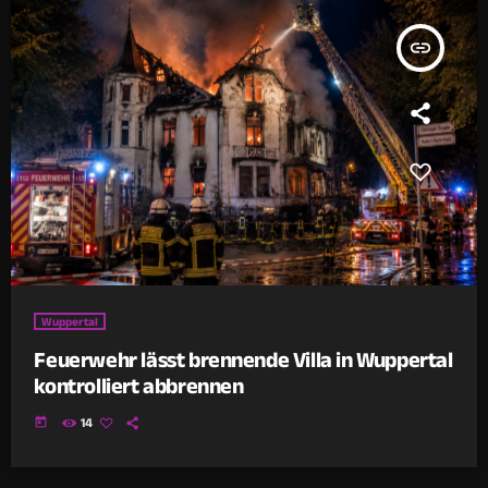
insert_link
Wuppertal
Feuerwehr lässt brennende Villa in Wuppertal
kontrolliert abbrennen
today
14