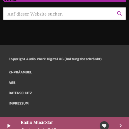
search
Copyright Audio Werk Digital UG (haftungsbeschränkt)
KI-PRÄAMBEL
AGB
DATENSCHUTZ
IMPRESSUM
Radio MusicStar
play_arrow
keyboard_arrow_right
favorite