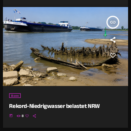
insert_link
Bonn
Rekord-Niedrigwasser belastet NRW
today
8