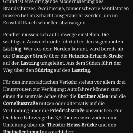
Grund ist eine dringende Modernisierung des
Brandschutzes. Zwei riesige, tonnenschwere Ventilatoren
müssen tief im Schacht ausgetauscht werden, um im
Ernstfall Rauch schneller abzusaugen.
Pendler müssen sich auf Umwege einstellen. Die
wichtigste Ausweichroute führt über den sogenannten
Lastring
. Wer aus dem Norden kommt, wird bereits ab
der
Danziger Straße
über die
Heinrich-Erhardt-Straße
auf den
Lastring
umgeleitet. Aus dem Süden führt der
Weg über den
Südring
auf den
Lastring
.
Für den innerstädtischen Verkehr stehen vor allem drei
Hauptrouten zur Verfügung: Autofahrer können zum
einen die zentrale Achse über die
Berliner Allee
und die
Corneliusstraße
nutzen oder alternativ auf die
Verbindung über die
Friedrichstraße
ausweichen. Für
leichtere Fahrzeuge bis 3,5 Tonnen wird zudem eine
Umleitung über die
Theodor-Heuss-Brücke
und den
Rheinalleetunnel
ausgeschildert.