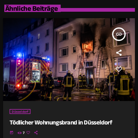
Ähnliche Beiträge
insert_link
Düsseldorf
Tödlicher Wohnungsbrand in Düsseldorf
today
7