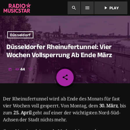
search
menu
play_arrow
PLAY
Düsseldorf
Düsseldorfer Rheinufertunnel: Vier
Wochen Vollsperrung Ab Ende März
44
today
share
email
Der Rheinufertunnel wird ab Ende des Monats für fast
vier Wochen voll gesperrt. Von Montag, dem
30. März
, bis
zum
25. April
geht auf einer der wichtigsten Nord-Süd-
Achsen der Stadt nichts mehr.