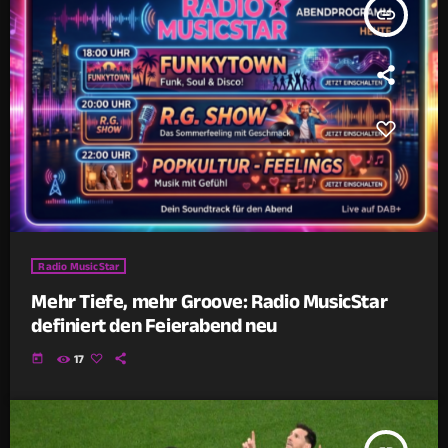
insert_link
Radio MusicStar
Mehr Tiefe, mehr Groove: Radio MusicStar
definiert den Feierabend neu
today
17