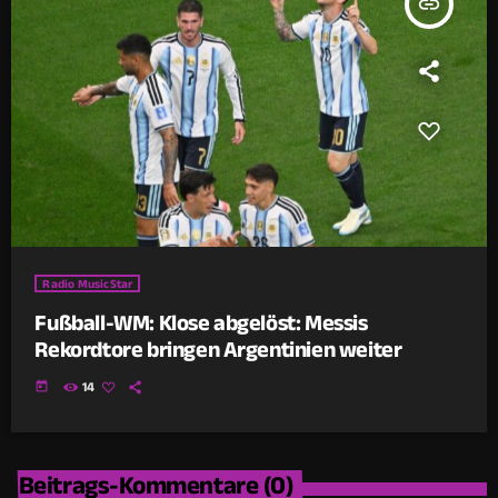
insert_link
Radio MusicStar
Fußball-WM: Klose abgelöst: Messis
Rekordtore bringen Argentinien weiter
today
14
Beitrags-Kommentare (0)