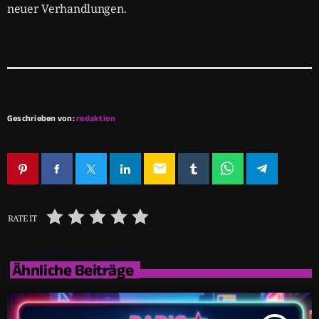
neuer Verhandlungen.
Geschrieben von:
redaktion
email
RATE IT
Ähnliche Beiträge