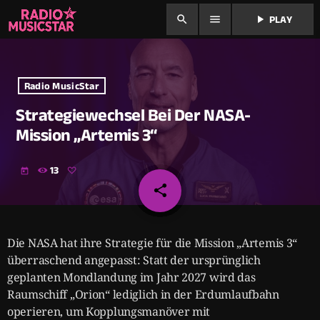
search
menu
play_arrow
PLAY
Radio MusicStar
Strategiewechsel Bei Der NASA-
Mission „Artemis 3“
13
today
share
email
Die NASA hat ihre Strategie für die Mission „Artemis 3“
überraschend angepasst: Statt der ursprünglich
geplanten Mondlandung im Jahr 2027 wird das
Raumschiff „Orion“ lediglich in der Erdumlaufbahn
operieren, um Kopplungsmanöver mit