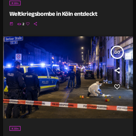
Köln
Weltkriegsbombe in Köln entdeckt
today
2
insert_link
Köln