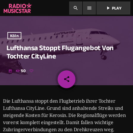
search
menu
play_arrow
PLAY
Köln
Lufthansa Stoppt Flugangebot Von
Tochter CityLine
50
today
share
email
Die Lufthansa stoppt den Flugbetrieb ihrer Tochter
Lufthansa CityLine. Grund sind anhaltende Streiks und
steigende Kosten für Kerosin. Die Regionalflüge werden
vorerst komplett eingestellt. Damit fallen wichtige
Zubringerverbindungen zu den Drehkreuzen weg.