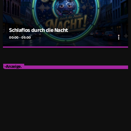
Schlaflos durch die Nacht
more_vert
00:00 - 05:00
close
Schlaflos durch die Nacht
derzeit noch unmoderiert
-Anzeige.
Die Nacht ist Eure Zeit – und wir begleiten Euch mit den
besten Songs, entspannt und abwechslungsreich von 0 bis
5:30 Uhr am Morgen. Von Balladen bis zu Smooth Pop und
echten Lieblingshits – genau die richtige Mischung, um gut
durch die Nacht zu kommen. Besonders zwischen 1:00 und
2:00 Uhr heißt es: Bedtime Story – das Hörbuch der Nacht
oder ein spannender neuer Podcast. Perfekt, um den Tag
ruhig ausklingen zu lassen oder sich entspannt ins Traumland
tragen zu lassen. Ob Nachtschicht, Nachteule oder
Frühaufsteher – mit uns kommt Ihr gut durch die Nacht.