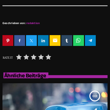
Geschrieben von:
redaktion
email
RATE IT
Ähnliche Beiträge
insert_link