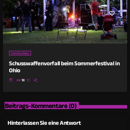
Vermischtes
Schusswaffenvorfall beim Sommerfestival in
Ohio
today
18
Beitrags-Kommentare (0)
Hinterlassen Sie eine Antwort