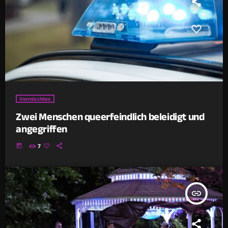
Vermischtes
Zwei Menschen queerfeindlich beleidigt und
angegriffen
today
7
insert_link