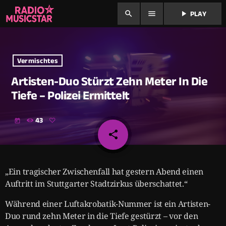
search
menu
play_arrow
PLAY
Vermischtes
Artisten-Duo Stürzt Zehn Meter In Die
Tiefe – Polizei Ermittelt
43
today
share
email
„Ein tragischer Zwischenfall hat gestern Abend einen
Auftritt im Stuttgarter Stadtzirkus überschattet.“
Während einer Luftakrobatik-Nummer ist ein Artisten-
Duo rund zehn Meter in die Tiefe gestürzt – vor den