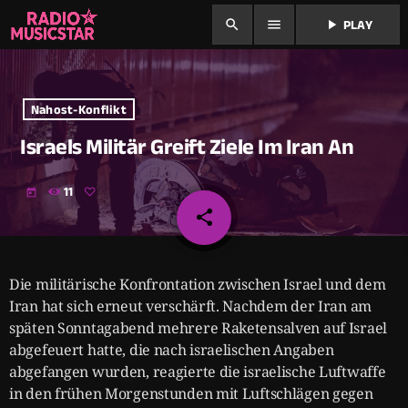
search
menu
play_arrow
PLAY
Nahost-Konflikt
Israels Militär Greift Ziele Im Iran An
11
today
share
email
Die militärische Konfrontation zwischen Israel und dem
Iran hat sich erneut verschärft. Nachdem der Iran am
späten Sonntagabend mehrere Raketensalven auf Israel
abgefeuert hatte, die nach israelischen Angaben
abgefangen wurden, reagierte die israelische Luftwaffe
in den frühen Morgenstunden mit Luftschlägen gegen