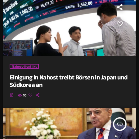
Nahost-Konflikt
Einigung in Nahost treibt Börsen in Japan und
Südkorea an
today
10
insert_link