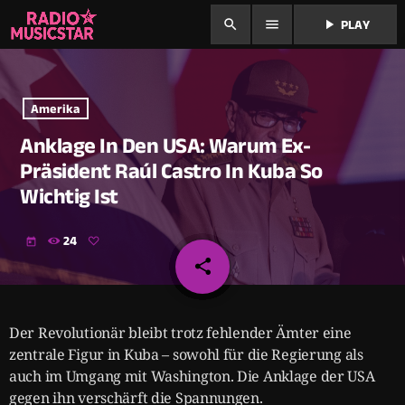
search
menu
play_arrow
PLAY
Amerika
Anklage In Den USA: Warum Ex-
Präsident Raúl Castro In Kuba So
Wichtig Ist
24
today
share
email
Der Revolutionär bleibt trotz fehlender Ämter eine
zentrale Figur in Kuba – sowohl für die Regierung als
auch im Umgang mit Washington. Die Anklage der USA
gegen ihn verschärft die Spannungen.