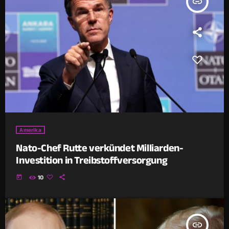
insert_link
Amerika
Nato-Chef Rutte verkündet Milliarden-
Investition in Treibstoffversorgung
today
10
insert_link