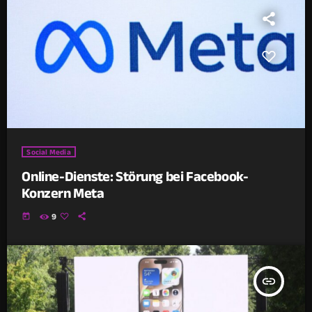
Social Media
Online-Dienste: Störung bei Facebook-
Konzern Meta
today
9
insert_link