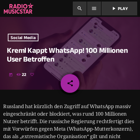
search
menu
play_arrow
PLAY
Social Media
Kreml Kappt WhatsApp! 100 Millionen
User Betroffen
22
today
share
email
Russland hat kürzlich den Zugriff auf WhatsApp massiv
eingeschränkt oder blockiert, was rund 100 Millionen
Nutzer betrifft. Die russische Regierung rechtfertigt dies
mit Vorwürfen gegen Meta (WhatsApp-Mutterkonzern),
das als „extremistische Organisation“ gilt und nicht