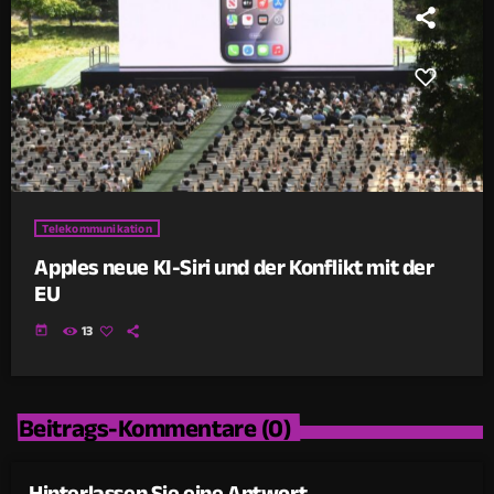
Telekommunikation
Apples neue KI-Siri und der Konflikt mit der
EU
today
13
Beitrags-Kommentare (0)
Hinterlassen Sie eine Antwort