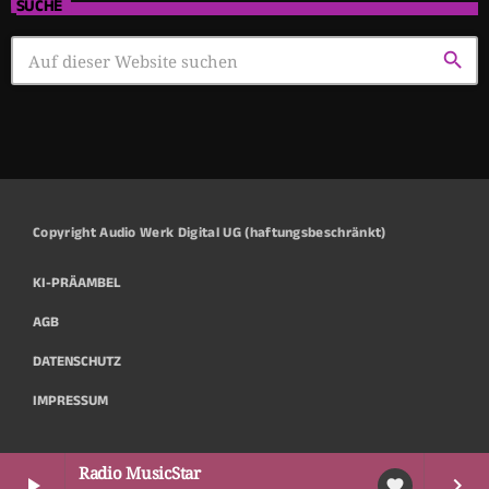
SUCHE
search
Copyright Audio Werk Digital UG (haftungsbeschränkt)
KI-PRÄAMBEL
AGB
DATENSCHUTZ
IMPRESSUM
Radio MusicStar
play_arrow
keyboard_arrow_right
favorite