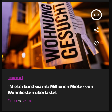
insert_link
Ratgeber
´Mieterbund warnt: Millionen Mieter von
Wohnkosten überlastet
today
19