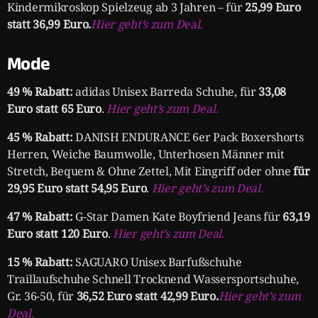
Kindermikroskop Spielzeug ab 3 Jahren – für
25,99 Euro
statt 36,99 Euro.
Hier geht’s zum Deal.
Mode
49 % Rabatt:
adidas Unisex Barreda Schuhe, für
33,08
Euro statt 65 Euro
.
Hier geht’s zum Deal.
45 % Rabatt:
DANISH ENDURANCE 6er Pack Boxershorts
Herren, Weiche Baumwolle, Unterhosen Männer mit
Stretch, Bequem & Ohne Zettel, Mit Eingriff oder ohne
für
29,95 Euro statt 54,95 Euro
.
Hier geht’s zum Deal.
47 % Rabatt:
G-Star Damen Kate Boyfriend Jeans für
63,19
Euro statt 120 Euro
.
Hier geht’s zum Deal.
15 % Rabatt:
SAGUARO Unisex Barfußschuhe
Traillaufschuhe Schnell Trocknend Wassersportschuhe,
Gr. 36-50, für
36,52 Euro statt 42,99 Euro.
Hier geht’s zum
Deal.