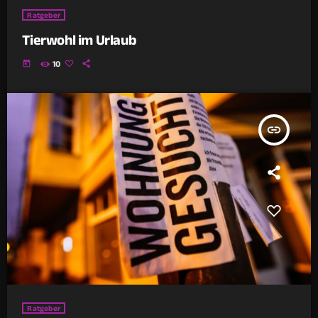
Ratgeber
Tierwohl im Urlaub
today
10
insert_link
Ratgeber