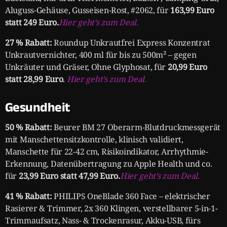
Aluguss-Gehäuse, Gusseisen-Rost, #2062, für
163,99 Euro
statt 249 Euro.
Hier geht’s zum Deal.
27 % Rabatt:
Roundup Unkrautfrei Express Konzentrat
Unkrautvernichter, 400 ml für bis zu 500m² – gegen
Unkräuter und Gräser, Ohne Glyphosat, für
20,99 Euro
statt 28,99 Euro
.
Hier geht’s zum Deal.
Gesundheit
50 % Rabatt:
Beurer BM 27 Oberarm-Blutdruckmessgerät
mit Manschettensitzkontrolle, klinisch validiert,
Manschette für 22-42 cm, Risikoindikator, Arrhythmie-
Erkennung, Datenübertragung zu Apple Health und co.
für
23,99 Euro statt 47,99 Euro.
Hier geht’s zum Deal.
41 % Rabatt:
PHILIPS OneBlade 360 Face – elektrischer
Rasierer & Trimmer, 2x 360 Klingen, verstellbarer 5-in-1-
Trimmaufsatz, Nass- & Trockenrasur, Akku-USB, fürs