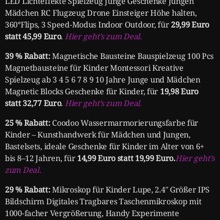
LED Lichteffekte Spielzeug Junge Geschenke Jungen
Mädchen RC Flugzeug Drone Einsteiger Höhe halten,
360°Flips, 3 Speed-Modus Indoor Outdoor, für
29,99 Euro
statt 45,99 Euro
.
Hier geht’s zum Deal.
39 % Rabatt:
Magnetische Bausteine Bauspielzeug 100 Pcs
Magnetbausteine für Kinder Montessori Kreative
Spielzeug ab 3 4 5 6 7 8 9 10 Jahre Junge und Mädchen
Magnetic Blocks Geschenke für Kinder, für
19,98 Euro
statt 32,77 Euro
.
Hier geht’s zum Deal.
25 % Rabatt:
Coodoo Wassermarmorierungsfarbe für
Kinder – Kunsthandwerk für Mädchen und Jungen,
Bastelsets, ideale Geschenke für Kinder im Alter von 6+
bis 8–12 Jahren, für
14,99 Euro statt 19,99 Euro.
Hier geht’s
zum Deal.
29 % Rabatt:
Mikroskop für Kinder Lupe, 2.4″ Größer IPS
Bildschirm Digitales Tragbares Taschenmikroskop mit
1000-facher Vergrößerung, Handy Experimente