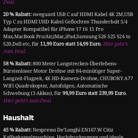
Deal.
20 % Rabatt:
sweguard USB C auf HDMI Kabel 4K 2M,USB
Typ C zu HDMI UHD Kabel Geflochten Thunderbolt 5/4
Adapter Kompatibel für iPhone 17 16 15 Pro
Max,MacBook Pro/Air,iMac,iPad,Samsung S26 S25 S24 to
S20,Dell etc, für
11,99 Euro statt 14,99 Euro
.
Hier geht’s
zum Deal.
58 % Rabatt:
800 Meter Langstrecken-Überlebens-
Bürstenloser Motor Drohne mit 84-minütiger Super-
Langzeit-Flugzeit, 4K HD-Kamera-Drohne, CHUBORY A77
WiFi Quadrokopter, Autofolgen, Automatische
Schwebung (3 Akkus), für
99,99 Euro statt 239,99 Euro
.
Hier geht’s zum Deal.
Haushalt
45 % Rabatt:
Nespresso De’Longhi EN167.W Citiz
Kaffeekapselmaschine, Hochdruckpumpe und ideale