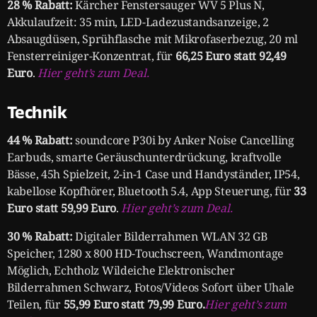
28 % Rabatt:
Kärcher Fenstersauger WV 5 Plus N,
Akkulaufzeit: 35 min, LED-Ladezustandsanzeige, 2
Absaugdüsen, Sprühflasche mit Mikrofaserbezug, 20 ml
Fensterreiniger-Konzentrat, für
66,25 Euro statt 92,49
Euro
.
Hier geht’s zum Deal.
Technik
44 % Rabatt:
soundcore P30i by Anker Noise Cancelling
Earbuds, smarte Geräuschunterdrückung, kraftvolle
Bässe, 45h Spielzeit, 2-in-1 Case und Handyständer, IP54,
kabellose Kopfhörer, Bluetooth 5.4, App Steuerung, für
33
Euro statt 59,99 Euro
.
Hier geht’s zum Deal.
30 % Rabatt:
Digitaler Bilderrahmen WLAN 32 GB
Speicher, 1280 x 800 HD-Touchscreen, Wandmontage
Möglich, Echtholz Wildeiche Elektronischer
Bilderrahmen Schwarz, Fotos/Videos Sofort über Uhale
Teilen, für
55,99 Euro statt 79,99 Euro.
Hier geht’s zum