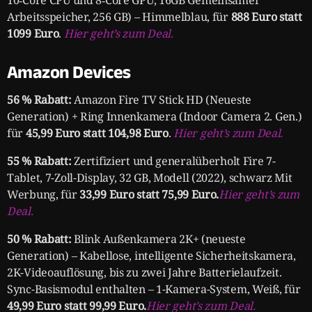
Arbeitsspeicher, 256 GB) – Himmelblau, für
888 Euro statt
1099 Euro
.
Hier geht’s zum Deal.
Amazon Devices
56 % Rabatt:
Amazon Fire TV Stick HD (Neueste
Generation) + Ring Innenkamera (Indoor Camera 2. Gen.)
für
45,99 Euro statt 104,98 Euro
.
Hier geht’s zum Deal.
55 % Rabatt:
Zertifiziert und generalüberholt Fire 7-
Tablet, 7-Zoll-Display, 32 GB, Modell (2022), schwarz Mit
Werbung, für
33,99 Euro statt 75,99 Euro.
Hier geht’s zum
Deal.
50 % Rabatt:
Blink Außenkamera 2K+ (neueste
Generation) – Kabellose, intelligente Sicherheitskamera,
2K-Videoauflösung, bis zu zwei Jahre Batterielaufzeit.
Sync-Basismodul enthalten – 1-Kamera-System, Weiß, für
49,99 Euro statt 99,99 Euro.
Hier geht’s zum Deal.