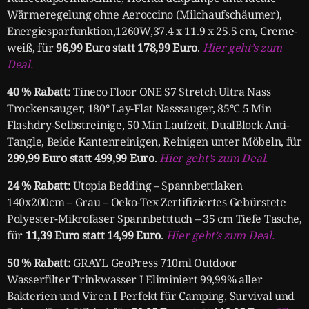
Wärmeregelung ohne Aeroccino (Milchaufschäumer),
Energiesparfunktion,1260W,37.4 x 11.9 x 25.5 cm, Creme-
weiß, für
96,99 Euro statt 178,99 Euro
.
Hier geht’s zum
Deal.
40 % Rabatt:
Tineco Floor ONE S7 Stretch Ultra Nass
Trockensauger, 180° Lay-Flat Nasssauger, 85°C 5 Min
Flashdry-Selbstreinige, 50 Min Laufzeit, DualBlock Anti-
Tangle, Beide Kantenreinigen, Reinigen unter Möbeln, für
299,99 Euro statt 499,99 Euro
.
Hier geht’s zum Deal.
24 % Rabatt:
Utopia Bedding – Spannbettlaken
140x200cm – Grau – Oeko-Tex Zertifiziertes Gebürstete
Polyester-Mikrofaser Spannbetttuch – 35 cm Tiefe Tasche,
für
11,39 Euro statt 14,99 Euro
.
Hier geht’s zum Deal.
50 % Rabatt:
GRAYL GeoPress 710ml Outdoor
Wasserfilter Trinkwasser I Eliminiert 99,99% aller
Bakterien und Viren I Perfekt für Camping, Survival und