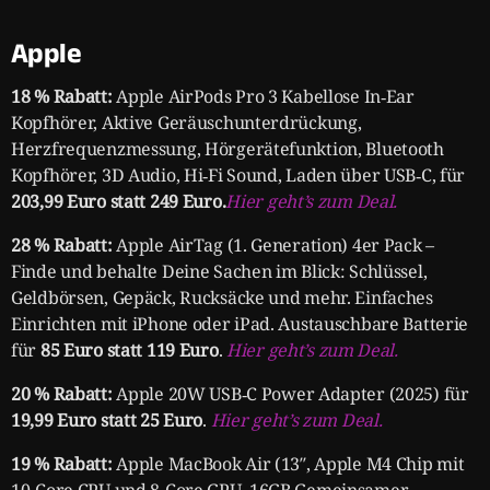
Apple
18 % Rabatt:
Apple AirPods Pro 3 Kabellose In‑Ear
Kopfhörer, Aktive Geräuschunterdrückung,
Herzfrequenzmessung, Hörgerätefunktion, Bluetooth
Kopfhörer, 3D Audio, Hi‑Fi Sound, Laden über USB‑C, für
203,99 Euro statt 249 Euro.
Hier geht’s zum Deal.
28 % Rabatt:
Apple AirTag (1. Generation) 4er Pack –
Finde und behalte Deine Sachen im Blick: Schlüssel,
Geldbörsen, Gepäck, Rucksäcke und mehr. Einfaches
Einrichten mit iPhone oder iPad. Austauschbare Batterie
für
85 Euro statt 119 Euro
.
Hier geht’s zum Deal.
20 % Rabatt:
Apple 20W USB‑C Power Adapter (2025) für
19,99 Euro statt 25 Euro
.
Hier geht’s zum Deal.
19 % Rabatt:
Apple MacBook Air (13″, Apple M4 Chip mit
10‑Core CPU und 8‑Core GPU, 16GB Gemeinsamer