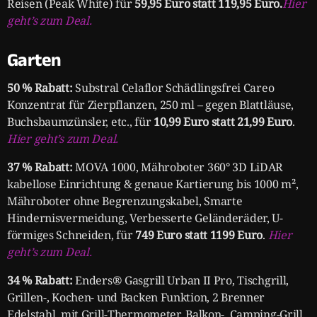
Reisen (Peak White) für
59,95 Euro statt 119,95 Euro.
Hier
geht’s zum Deal.
Garten
50 % Rabatt:
Substral Celaflor Schädlingsfrei Careo
Konzentrat für Zierpflanzen, 250 ml – gegen Blattläuse,
Buchsbaumzünsler, etc., für
10,99 Euro statt 21,99 Euro
.
Hier geht’s zum Deal.
37 % Rabatt:
MOVA 1000, Mähroboter 360° 3D LiDAR
kabellose Einrichtung & genaue Kartierung bis 1000 m²,
Mähroboter ohne Begrenzungskabel, Smarte
Hindernisvermeidung, Verbesserte Geländeräder, U-
förmiges Schneiden, für
749 Euro statt 1199 Euro
.
Hier
geht’s zum Deal.
34 % Rabatt:
Enders® Gasgrill Urban II Pro, Tischgrill,
Grillen-, Kochen- und Backen Funktion, 2 Brenner
Edelstahl, mit Grill-Thermometer, Balkon-, Camping-Grill,