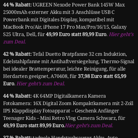
44 % Rabatt:
UGREEN Nexode Power Bank 145W Max
25000mAh externer Akku mit 3 Anschlüsse USB C
Powerbank mit Digitales Display, kompatibel mit
MacBook Pro/Air, iPhone 17 Pro Max/Pro/16/15, Galaxy
S25 Ultra, Dell, für
49,99 Euro statt 89,99 Euro
.
Hier geht’s
zum Deal.
42 % Rabatt:
Tefal Duetto Bratpfanne 32 cm Induktion,
Edelstahlpfanne mit Antihaftversiegelung, Thermo-Signal
bei idealer Brattemperatur, leichte Reinigung, für alle
Herdarten geeignet, A70408, für
37,98 Euro statt 65,99
Euro
.
Hier geht’s zum Deal.
44 % Rabatt:
4K 64MP Digitalkamera Kamera
Fotokamera: 16X Digital Zoom Kompaktkamera mit 2-Zoll
IPS Klappdisplay Fotoapparat – Geschenk Anfänger
Teenager Kids – Mini Retro Vlog Camera Schwarz, für
49,99 Euro statt 89,99 Euro.
Hier geht’s zum Deal.
37 % Rabatt:
tadpole Handstaubsauger Akku, Auto