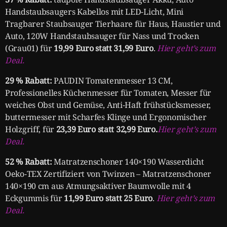
Handstaubsaugers Kabellos mit LED-Licht, Mini
Tragbarer Staubsauger Tierhaare für Haus, Haustier und
Auto, 120W Handstaubsauger für Nass und Trocken
(Grau01) für
19,99 Euro statt 31,99 Euro
.
Hier geht’s zum
Deal.
29 % Rabatt:
PAUDIN Tomatenmesser 13 CM,
Professionelles Küchenmesser für Tomaten, Messer für
weiches Obst und Gemüse, Anti-Haft frühstücksmesser,
buttermesser mit Scharfes Klinge und Ergonomischer
Holzgriff, für
23,39 Euro statt 32,99 Euro.
Hier geht’s zum
Deal.
52 % Rabatt:
Matratzenschoner 140×190 Wasserdicht
Oeko-TEX Zertifiziert von Twinzen – Matratzenschoner
140×190 cm aus Atmungsaktiver Baumwolle mit 4
Eckgummis für
11,99 Euro statt 25 Euro
.
Hier geht’s zum
Deal.