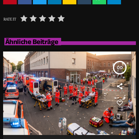
RATE IT
Ähnliche Beiträge
insert_link