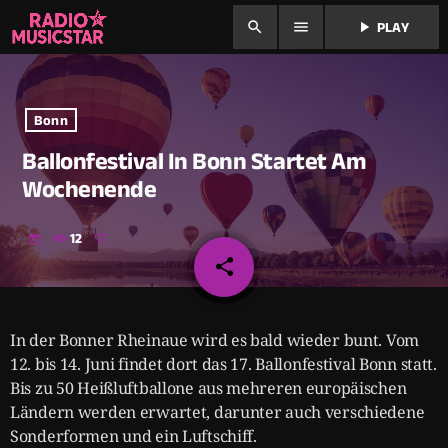
search
menu
play_arrow
PLAY
Bonn
Ballonfestival In Bonn Startet Am
Wochenende
12
today
share
email
In der Bonner Rheinaue wird es bald wieder bunt. Vom
12. bis 14. Juni findet dort das 17. Ballonfestival Bonn statt.
Bis zu 50 Heißluftballone aus mehreren europäischen
Ländern werden erwartet, darunter auch verschiedene
Sonderformen und ein Luftschiff.