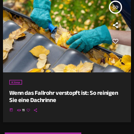
insert_link
Klima
Wenn das Fallrohr verstopft ist: So reinigen
Sie eine Dachrinne
today
11