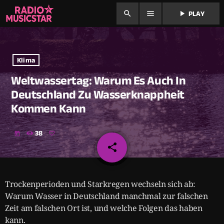
search
menu
play_arrow
PLAY
Klima
Weltwassertag: Warum Es Auch In
Deutschland Zu Wasserknappheit
Kommen Kann
38
today
share
email
Trockenperioden und Starkregen wechseln sich ab:
Warum Wasser in Deutschland manchmal zur falschen
Zeit am falschen Ort ist, und welche Folgen das haben
kann.