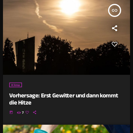
insert_link
Klima
Vorhersage: Erst Gewitter und dann kommt
die Hitze
today
7