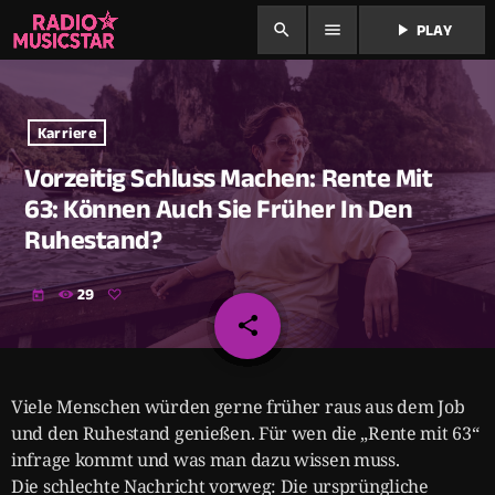
search
menu
play_arrow
PLAY
Karriere
Vorzeitig Schluss Machen: Rente Mit
63: Können Auch Sie Früher In Den
Ruhestand?
29
today
share
email
Viele Menschen würden gerne früher raus aus dem Job
und den Ruhestand genießen. Für wen die „Rente mit 63“
infrage kommt und was man dazu wissen muss.
Die schlechte Nachricht vorweg: Die ursprüngliche