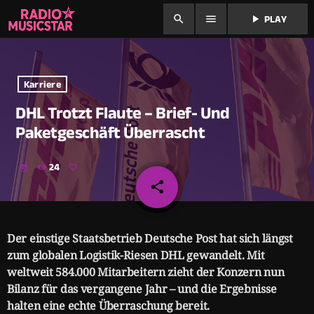
search
menu
play_arrow
PLAY
Karriere
DHL Trotzt Flaute – Brief- Und
Paketgeschäft Überrascht
24
today
share
email
Der einstige Staatsbetrieb Deutsche Post hat sich längst
zum globalen Logistik-Riesen DHL gewandelt. Mit
weltweit 584.000 Mitarbeitern zieht der Konzern nun
Bilanz für das vergangene Jahr – und die Ergebnisse
halten eine echte Überraschung bereit.