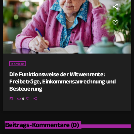
Karriere
Die Funktionsweise der Witwenrente:
Freibeträge, Einkommensanrechnung und
Besteuerung
today
9
Beitrags-Kommentare (0)