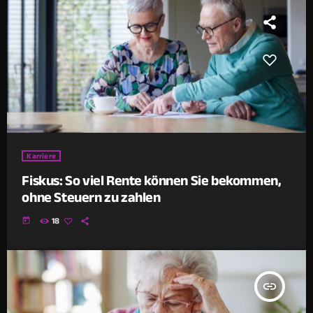
Karriere
Fiskus: So viel Rente können Sie bekommen,
ohne Steuern zu zahlen
today
18
insert_link