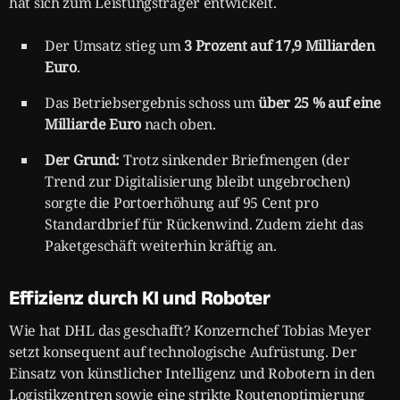
hat sich zum Leistungsträger entwickelt.
Der Umsatz stieg um
3 Prozent auf 17,9 Milliarden
Euro
.
Das Betriebsergebnis schoss um
über 25 % auf eine
Milliarde Euro
nach oben.
Der Grund:
Trotz sinkender Briefmengen (der
Trend zur Digitalisierung bleibt ungebrochen)
sorgte die Portoerhöhung auf 95 Cent pro
Standardbrief für Rückenwind. Zudem zieht das
Paketgeschäft weiterhin kräftig an.
Effizienz durch KI und Roboter
Wie hat DHL das geschafft? Konzernchef Tobias Meyer
setzt konsequent auf technologische Aufrüstung. Der
Einsatz von künstlicher Intelligenz und Robotern in den
Logistikzentren sowie eine strikte Routenoptimierung