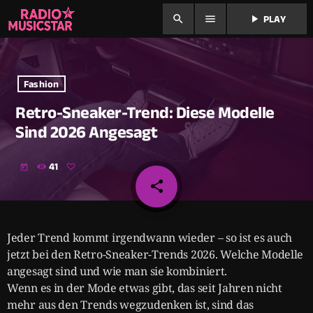
search
menu
play_arrow
PLAY
Fashion
Retro-Sneaker-Trend: Diese Modelle
Sind 2026 Angesagt
41
today
share
email
Jeder Trend kommt irgendwann wieder – so ist es auch
jetzt bei den Retro-Sneaker-Trends 2026. Welche Modelle
angesagt sind und wie man sie kombiniert.
Wenn es in der Mode etwas gibt, das seit Jahren nicht
mehr aus den Trends wegzudenken ist, sind das