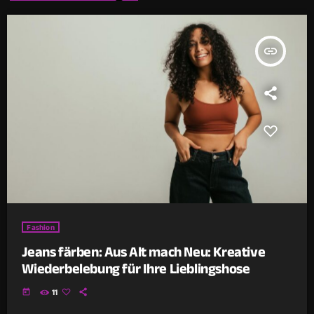
insert_link
Fashion
Jeans färben: Aus Alt mach Neu: Kreative
Wiederbelebung für Ihre Lieblingshose
today
11