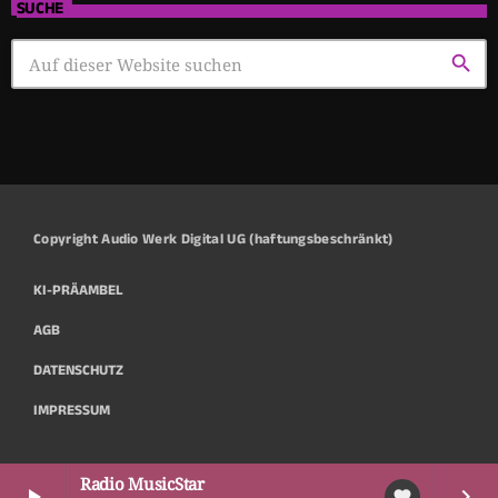
SUCHE
search
Copyright Audio Werk Digital UG (haftungsbeschränkt)
KI-PRÄAMBEL
AGB
DATENSCHUTZ
IMPRESSUM
Radio MusicStar
play_arrow
keyboard_arrow_right
favorite