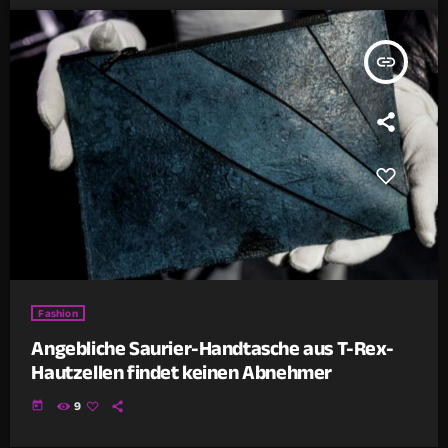
insert_link
Fashion
Angebliche Saurier-Handtasche aus T-Rex-
Hautzellen findet keinen Abnehmer
today
9