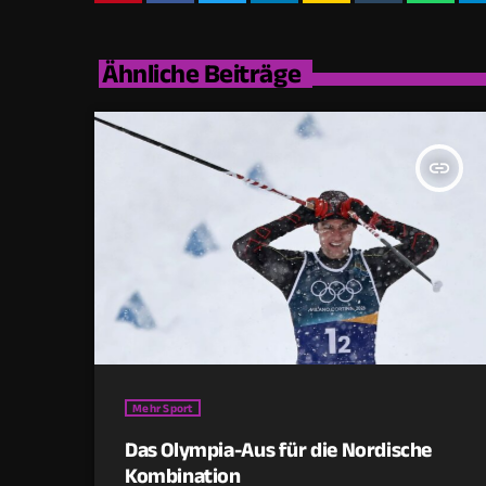
Ähnliche Beiträge
insert_link
Mehr Sport
Das Olympia-Aus für die Nordische
Kombination