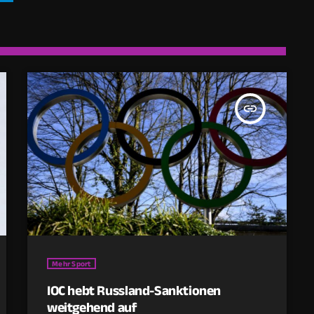
insert_link
Mehr Sport
IOC hebt Russland-Sanktionen
weitgehend auf