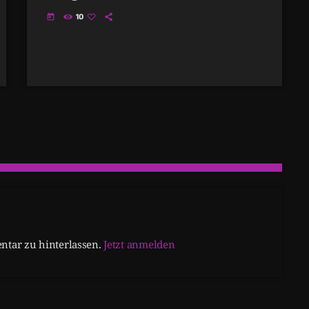
10
today
tar zu hinterlassen.
Jetzt anmelden