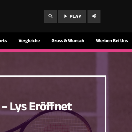
play_arrow
volume_up
search
PLAY
arts
Vergleiche
Gruss & Wunsch
Werben Bei Uns
 – Lys Eröffnet