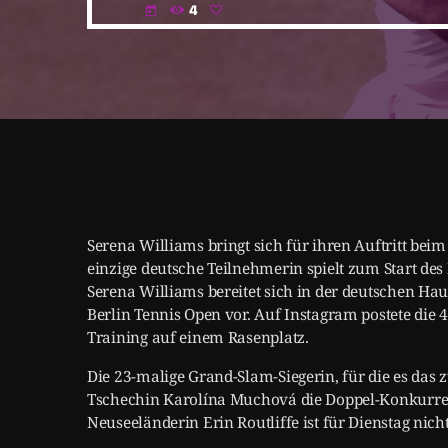
4
today
Serena Williams bringt sich für ihren Auftritt bei
einzige deutsche Teilnehmerin spielt zum Start des
Serena Williams bereitet sich in der deutschen Ha
Berlin Tennis Open vor. Auf Instagram postete die
Training auf einem Rasenplatz.
Die 23-malige Grand-Slam-Siegerin, für die es das 
Tschechin Karolína Muchová die Doppel-Konkurren
Neuseeländerin Erin Routliffe ist für Dienstag nich