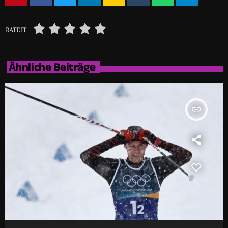
RATE IT
Ähnliche Beiträge
insert_link