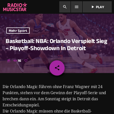
search
menu
play_arrow
PLAY
Mehr Sport
Basketball: NBA: Orlando Verspielt Sieg
– Playoff-Showdown In Detroit
16
today
share
email
Die Orlando Magic führen ohne Franz Wagner mit 24
Punkten, stehen vor dem Gewinn der Playoff-Serie und
brechen dann ein. Am Sonntag steigt in Detroit das
Entscheidungsspiel.
Die Orlando Magic müssen ohne die Basketball-