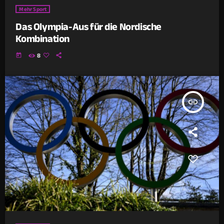
Mehr Sport
Das Olympia-Aus für die Nordische
Kombination
today
8
insert_link