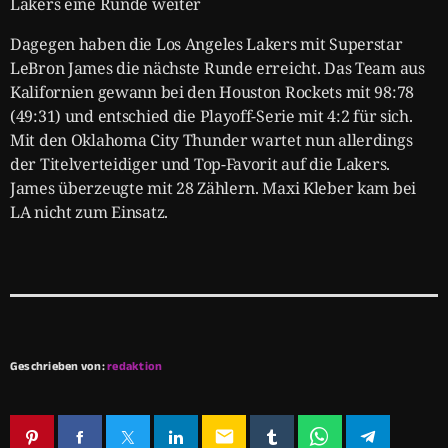
Lakers eine Runde weiter
Dagegen haben die Los Angeles Lakers mit Superstar
LeBron James die nächste Runde erreicht. Das Team aus
Kalifornien gewann bei den Houston Rockets mit 98:78
(49:31) und entschied die Playoff-Serie mit 4:2 für sich.
Mit den Oklahoma City Thunder wartet nun allerdings
der Titelverteidiger und Top-Favorit auf die Lakers.
James überzeugte mit 28 Zählern. Maxi Kleber kam bei
LA nicht zum Einsatz.
Geschrieben von:
redaktion
email