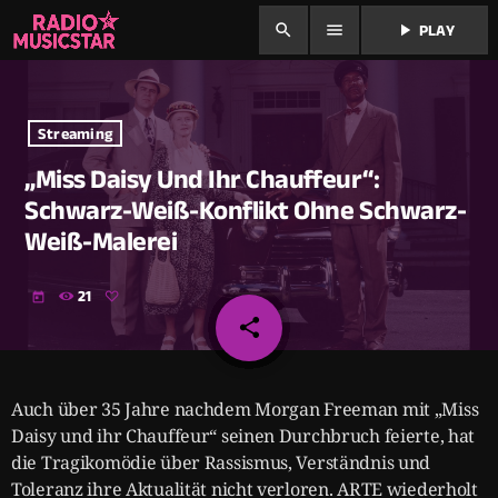
search
menu
play_arrow
PLAY
Streaming
„Miss Daisy Und Ihr Chauffeur“:
Schwarz-Weiß-Konflikt Ohne Schwarz-
Weiß-Malerei
21
today
share
email
Auch über 35 Jahre nachdem Morgan Freeman mit „Miss
Daisy und ihr Chauffeur“ seinen Durchbruch feierte, hat
die Tragikomödie über Rassismus, Verständnis und
Toleranz ihre Aktualität nicht verloren. ARTE wiederholt