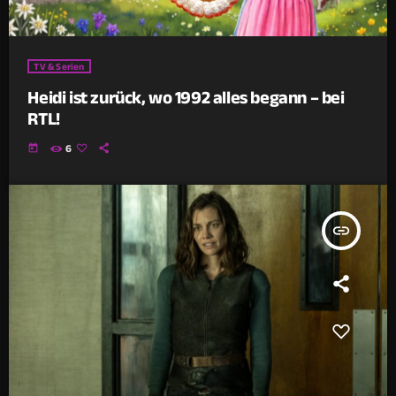
TV & Serien
Heidi ist zurück, wo 1992 alles begann – bei
RTL!
today
6
insert_link