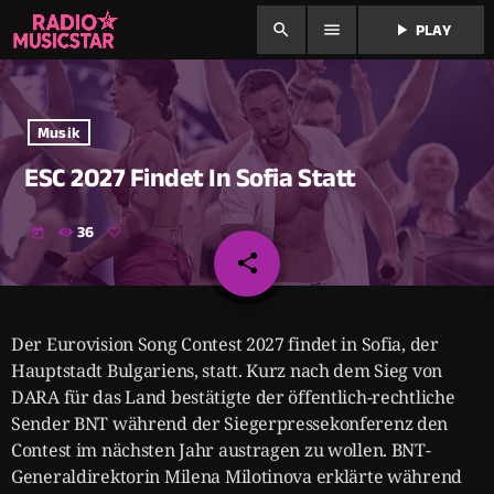
search
menu
play_arrow
PLAY
Musik
ESC 2027 Findet In Sofia Statt
36
today
share
email
Der Eurovision Song Contest 2027 findet in Sofia, der
Hauptstadt Bulgariens, statt. Kurz nach dem Sieg von
DARA für das Land bestätigte der öffentlich-rechtliche
Sender BNT während der Siegerpressekonferenz den
Contest im nächsten Jahr austragen zu wollen. BNT-
Generaldirektorin Milena Milotinova erklärte während