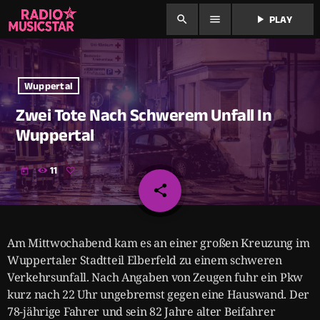
search
menu
play_arrow
PLAY
Wuppertal
Zwei Tote Nach Schwerem Unfall In
Wuppertal
11
today
share
email
Am Mittwochabend kam es an einer großen Kreuzung im
Wuppertaler Stadtteil Elberfeld zu einem schweren
Verkehrsunfall. Nach Angaben von Zeugen fuhr ein Pkw
kurz nach 22 Uhr ungebremst gegen eine Hauswand. Der
78-jährige Fahrer und sein 82 Jahre alter Beifahrer