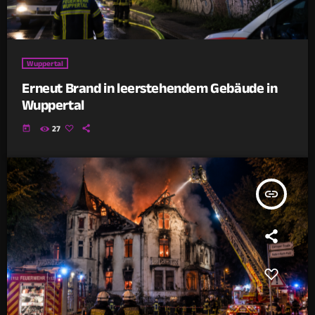
Wuppertal
Erneut Brand in leerstehendem Gebäude in
Wuppertal
today
27
insert_link