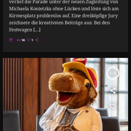
verlief die Parade unter der neuen Zugleitung von
Michaela Konietzka ohne Lücken und löste sich am
Kirmesplatz problemlos auf. Eine dreiköpfige Jury
zeichnete die kreativsten Beiträge aus: Bei den
Festwagen […]
today
14
1
insert_link