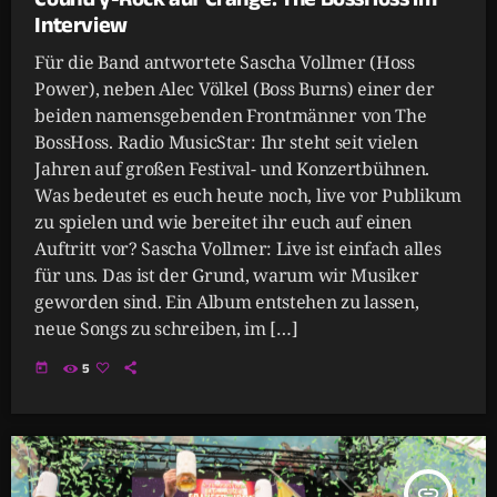
Interview
Für die Band antwortete Sascha Vollmer (Hoss
Power), neben Alec Völkel (Boss Burns) einer der
beiden namensgebenden Frontmänner von The
BossHoss. Radio MusicStar: Ihr steht seit vielen
Jahren auf großen Festival- und Konzertbühnen.
Was bedeutet es euch heute noch, live vor Publikum
zu spielen und wie bereitet ihr euch auf einen
Auftritt vor? Sascha Vollmer: Live ist einfach alles
für uns. Das ist der Grund, warum wir Musiker
geworden sind. Ein Album entstehen zu lassen,
neue Songs zu schreiben, im […]
today
5
insert_link