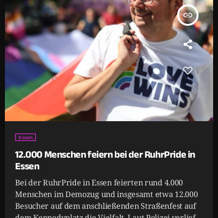
insert_link
Essen
12.000 Menschen feiern bei der RuhrPride in
Essen
Bei der RuhrPride in Essen feierten rund 4.000
Menschen im Demozug und insgesamt etwa 12.000
Besucher auf dem anschließenden Straßenfest auf
dem Kennedyplatz die Vielfalt. Laut Polizei verlief