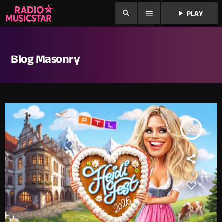
search
menu
play_arrow
PLAY
Blog Masonry
insert_link