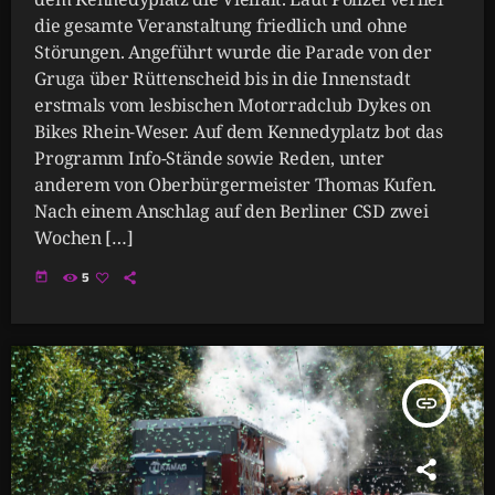
die gesamte Veranstaltung friedlich und ohne
Störungen. Angeführt wurde die Parade von der
Gruga über Rüttenscheid bis in die Innenstadt
erstmals vom lesbischen Motorradclub Dykes on
Bikes Rhein-Weser. Auf dem Kennedyplatz bot das
Programm Info-Stände sowie Reden, unter
anderem von Oberbürgermeister Thomas Kufen.
Nach einem Anschlag auf den Berliner CSD zwei
Wochen […]
today
5
insert_link