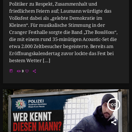
Politiker zu Respekt, Zusammenhalt und
friedlichem Feiern auf; Laumann würdigte das
Volksfest dabei als „gelebte Demokratie im
Kleinen“. Für musikalische Stimmung in der
Cranger Festhalle sorgte die Band „The BossHoss“,
die mit einem rund 35-minütigen Acoustic-Set die
etwa 2.000 Zeltbesucher begeisterte. Bereits am
Eröffnungskalendertag zuvor lockte das Fest bei
bestem Wetter […]
today
3
insert_link