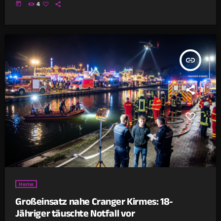
today
4
insert_link
Herne
Großeinsatz nahe Cranger Kirmes: 18-
Jähriger täuschte Notfall vor