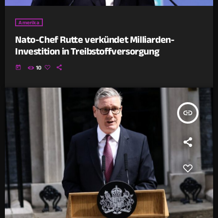
Amerika
Nato-Chef Rutte verkündet Milliarden-
Investition in Treibstoffversorgung
today
10
insert_link