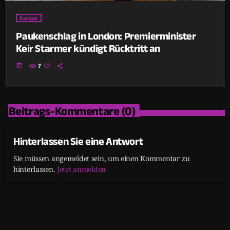
Europa
Paukenschlag in London: Premierminister
Keir Starmer kündigt Rücktritt an
today
7
Beitrags-Kommentare (0)
Hinterlassen Sie eine Antwort
Sie müssen angemeldet sein, um einen Kommentar zu
hinterlassen.
Jetzt anmelden