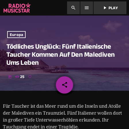
search
menu
play_arrow
PLAY
Europa
Tödliches Unglück: Fünf Italienische
Taucher Kommen Auf Den Malediven
Ums Leben
25
today
share
email
Für Taucher ist das Meer rund um die Inseln und Atolle
der Malediven ein Traumziel. Fünf Italiener wollen dort
in großer Tiefe Unterwasserhöhlen erkunden. Ihr
Tauchgang endet in einer Tragödie.