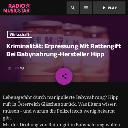
search
menu
play_arrow
PLAY
Wirtschaft
Kriminalität: Erpressung Mit Rattengift
Bei Babynahrung-Hersteller Hipp
18
today
share
email
Lebensgefahr durch manipulierte Babynahrung? Hipp
ruft in Österreich Gläschen zurück. Was Eltern wissen
müssen – und warum die Polizei noch wenig bekannt
gibt.
Mit der Drohung von Rattengift in Babynahrung wollen