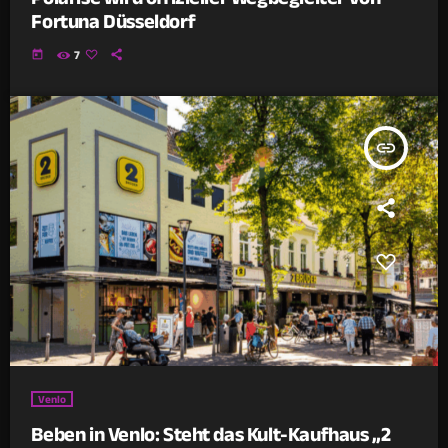
Fortuna Düsseldorf
today
7
insert_link
Venlo
Beben in Venlo: Steht das Kult-Kaufhaus „2