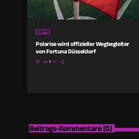
3.Liga
Polarise wird offizieller Wegbegleiter
von Fortuna Düsseldorf
7
today
Beitrags-Kommentare (0)