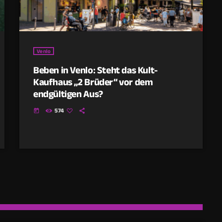
Venlo
Beben in Venlo: Steht das Kult-
Kaufhaus „2 Brüder“ vor dem
endgültigen Aus?
574
today