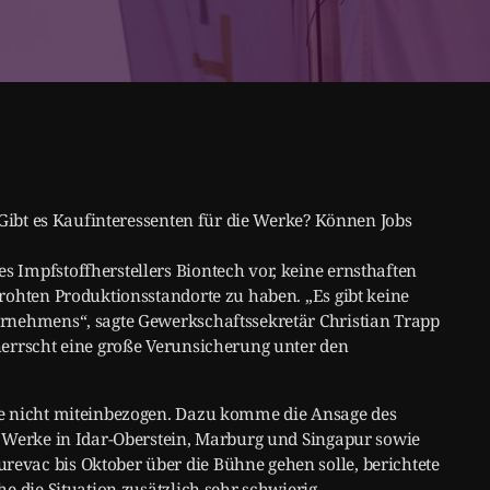
 Gibt es Kaufinteressenten für die Werke? Können Jobs
Impfstoffherstellers Biontech vor, keine ernsthaften
rohten Produktionsstandorte zu haben. „Es gibt keine
rnehmens“, sagte Gewerkschaftssekretär Christian Trapp
herrscht eine große Verunsicherung unter den
ge nicht miteinbezogen. Dazu komme die Ansage des
r Werke in Idar-Oberstein, Marburg und Singapur sowie
vac bis Oktober über die Bühne gehen solle, berichtete
e die Situation zusätzlich sehr schwierig.