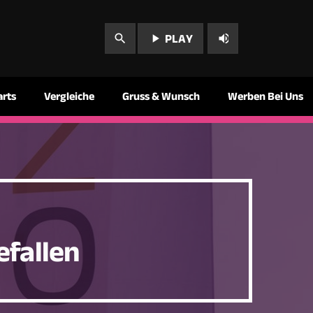
play_arrow
volume_up
search
PLAY
arts
Vergleiche
Gruss & Wunsch
Werben Bei Uns
efallen