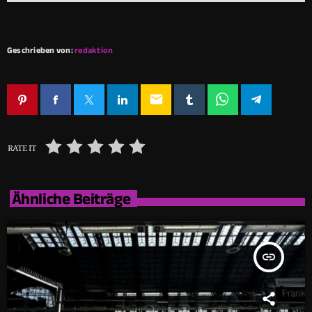
Geschrieben von:
redaktion
email
RATE IT
Ähnliche Beiträge
insert_link