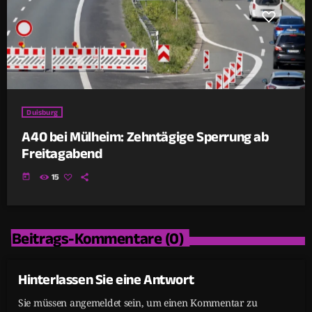
Duisburg
A40 bei Mülheim: Zehntägige Sperrung ab
Freitagabend
today
15
Beitrags-Kommentare (0)
Hinterlassen Sie eine Antwort
Sie müssen angemeldet sein, um einen Kommentar zu