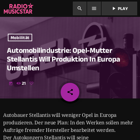
search
menu
play_arrow
PLAY
Mobilität
Automobilindustrie: Opel-Mutter
Stellantis Will Produktion In Europa
Umstellen
21
today
share
email
Autobauer Stellantis will weniger Opel in Europa
produzieren. Der neue Plan: In den Werken sollen mehr
Aufträge fremder Hersteller bearbeitet werden.
Der Autokonzern Stellantis will seine